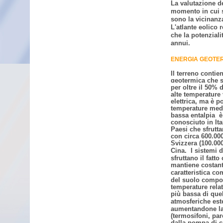
La valutazione d
momento in cui s
sono la vicinanza 
L'atlante eolico 
che la potenzialit
annui.
ENERGIA GEOTE
Il terreno contie
geotermica che sa
per oltre il 50% 
alte temperature 
elettrica, ma è p
temperature medi
bassa entalpia è
conosciuto in Ita
Paesi che sfrutta
con circa 600.000
Svizzera (100.000
Cina.
I sistemi 
sfruttano il fatto
mantiene costante
caratteristica co
del suolo comport
temperature relat
più bassa di que
atmosferiche est
aumentandone la 
(termosifoni, pare
dalla pompa di c