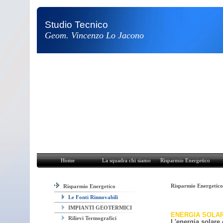
Studio Tecnico
Geom. Vincenzo Lo Jacono
Home
La squadra chi siamo
Risparmio Energetico
Attività e Pro
Home
La squadra chi siamo
Risparmio Energetico
Risparmio Energetic
Risparmio Energetico
Le Fonti Rinnovabili
IMPIANTI GEOTERMICI
ENERGIA SOLA
Rilievi Termografici
L'energia solare 