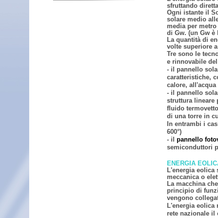
sfruttando dirett
Ogni istante il S
solare medio alle
media per metro q
di Gw. (un Gw è l
La quantità di en
volte superiore a
Tre sono le tecno
e rinnovabile del
-
il pannello sola
caratteristiche, 
calore, all'acqu
-
il pannello sola
struttura lineare
fluido termovetto
di una torre in c
In entrambi i cas
600°)
-
il
pannello foto
semiconduttori pe
ENERGIA EOLIC
L'energia eolica 
meccanica o elett
La macchina che 
principio di fun
vengono collegat
L'energia eolica 
rete nazionale il