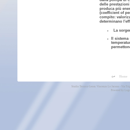
delle prestazion
produca più ener
(coefficient of p
compito: valoriz
determinano l'ef
La sorge
Il sistema 
temperatur
permettono
Home
Studio Tecnico Geom. Vincenzo Lo Jacono - Via Tri
Powered by
Logo