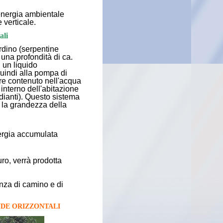
energia ambientale
 verticale.
ali
rdino (serpentine
 una profondità di ca.
d un liquido
quindi alla pompa di
ore contenuto nell'acqua
o interno dell'abitazione
adianti). Questo sistema
e la grandezza della
nergia accumulata
uro, verrà prodotta
nza di camino e di
NDE ORIZZONTALI