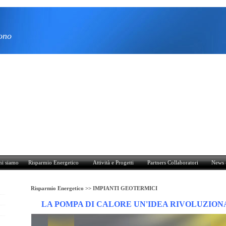
ono
sparmio Energetico
Attività e Progetti
Partners Collaboratori
News - Download
hi siamo
Risparmio Energetico
Attività e Progetti
Partners Collaboratori
News 
Risparmio Energetico >>
IMPIANTI GEOTERMICI
LA POMPA DI CALORE UN'IDEA RIVOLUZION