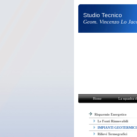
Studio Tecnico
Geom. Vincenzo Lo Jac
Home
La squadra chi siamo
Ri
Home
La squadra c
Risparmio Energetico
Le Fonti Rinnovabili
IMPIANTI GEOTERMICI
Rilievi Termografici