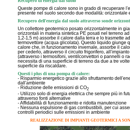
Recupero di energia dal suolo
Queste pompe di calore sono in grado di recuperare l'
presente nel suolo secondo due modalità: orizzontale e
Recupero dell'energia dal suolo attraverso sonde orizzont
Un collettore geotermico posato orizzontalmente in gia
orizzontali in materia sintetica PE posati nel terreno ad
1,2-1,5 m) assorbe il calore dalla terra e lo trasmette a
termovettore (acqua glicolata). Questo liquido giunge 
calore che, in funzionamento invernale, assorbe il cal
per cederlo, attraverso il circuito frigorifero, all'impiant
(attraverso i termosifoni, ventilconvettori o pannelli o r
necessita di una superficie di terreno da due a tre volt
superficie da riscaldare.
Questi i plus di una pompa di calore:
- Risparmio energetico grazie allo sfruttamento dell'e
dall'ambiente
- Riduzione delle emissioni di CO
2
- Utilizzo solo di energia elettrica che sempre più in fut
attraverso fonti alternative
- Affidabilità di funzionamento e ridotta manutenzione
- Nessuna espulsione di gas combustibili, per cui asse
controlli periodici sulle emissioni in ambiente
REALIZZAZIONE DI IMPIANTI GEOTERMICI A SO