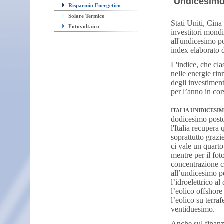
Undicesimo 
Risparmio Energetico
Solare Termico
Stati Uniti, Cina
Fotovoltaico
investitori mondi
all'undicesimo p
index elaborato
L'indice, che cla
nelle energie rin
degli investimen
per l’anno in cor
ITALIA UNIDICESI
dodicesimo posto
l'Italia recupera
soprattutto grazi
ci vale un quarto
mentre per il foto
concentrazione c
all’undicesimo p
l’idroelettrico a
l’eolico offshore
l’eolico su terra
ventiduesimo.
Anche sul finanzi