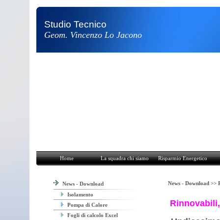
Studio Tecnico
Geom. Vincenzo Lo Jacono
Home
La squadra chi siamo
Risparmio Energetico
Attività e Pro
Home
La squadra chi siamo
Risparmio Energetico
News - Download >>
News - Download
Isolamento
Rinnovabili,
Pompa di Calore
Fogli di calcolo Excel