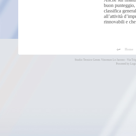
buon punteggio, 
classifica general
all’attività d’imp
rinnovabili e ch
Home
Studio Tecnico Geom. Vincenzo Lo Jacono - Via Tri
Powered by
Logo